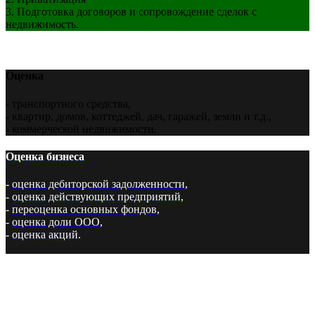
3. Подготовка договоров и сопровождение сделок с
недвижимость.
Оценка
- транспортного средства,
- квартир, домов, коттеджей, дач, гаражей, земли и т.д.,
- коммерческой недвижимости.
Оценка бизнеса
-
оценка дебиторской задолженности
,
-
оценка действующих предприятий
,
-
переоценка основных фондов
,
-
оценка доли ООО
,
-
оценка акций
.