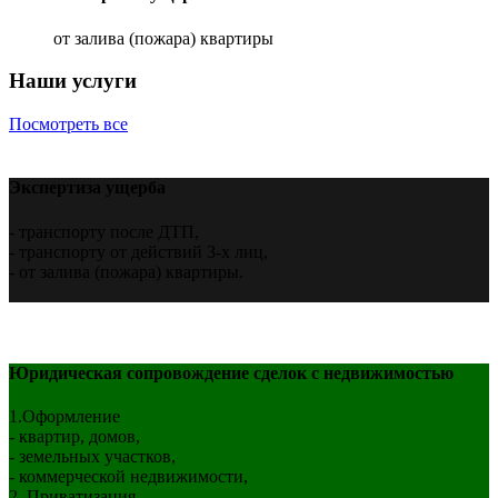
от залива (пожара) квартиры
Наши услуги
Посмотреть все
Экспертиза ущерба
- транспорту после ДТП,
- транспорту от действий 3-х лиц,
- от залива (пожара) квартиры.
Юридическая сопровождение сделок с недвижимостью
1.Оформление
- квартир, домов,
- земельных участков,
- коммерческой недвижимости,
2. Приватизация