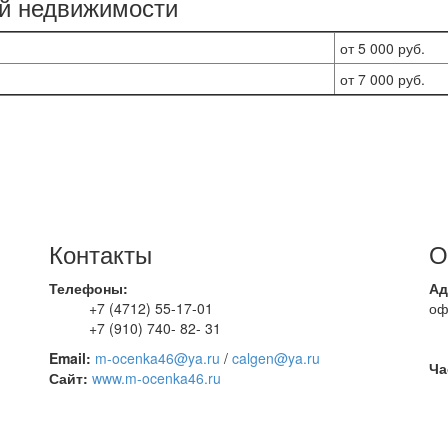
й недвижимости
от 5 000 руб.
от 7 000 руб.
Контакты
О
Телефоны:
Ад
+7 (4712) 55-17-01
оф
+7 (910) 740- 82- 31
Email:
m-ocenka46@ya.ru
/
calgen@ya.ru
Ча
Сайт:
www.m-ocenka46.ru