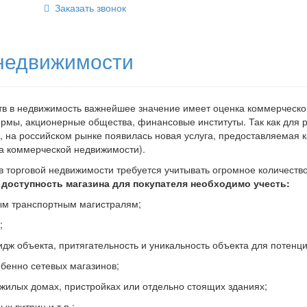
Заказать звонок
недвижимости
тв в недвижимость важнейшее значение имеет оценка коммерческо
рмы, акционерные общества, финансовые институты. Так как для 
, на российском рынке появилась новая услуга, предоставляемая к
ка коммерческой недвижимости).
в торговой недвижимости требуется учитывать огромное количеств
доступность магазина для покупателя необходимо учесть:
ным транспортным магистралям;
;
идж объекта, притягательность и уникальность объекта для потенц
обенно сетевых магазинов;
жилых домах, пристройках или отдельно стоящих зданиях;
х витрин и т.п.;